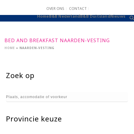
OVER ONS
CONTACT
B&B AANMELDEN
Home
B&B Nederland
B&B Duitsland
Nieuws
BED AND BREAKFAST NAARDEN-VESTING
HOME
»
NAARDEN-VESTING
Zoek op
Provincie keuze