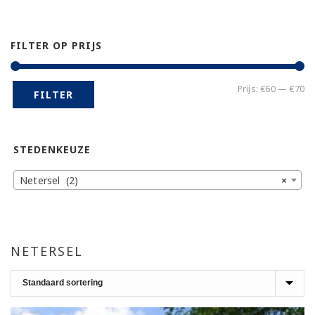
FILTER OP PRIJS
Mi
Ma
Prijs:
€60
—
€70
FILTER
pr
pr
STEDENKEUZE
Netersel (2)
×
NETERSEL