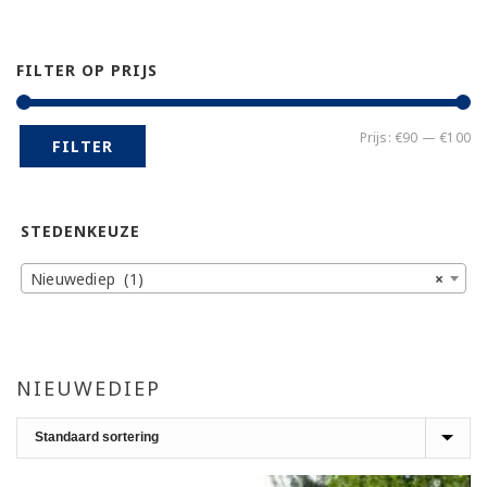
FILTER OP PRIJS
Mi
Ma
Prijs:
€90
—
€100
FILTER
pr
pr
STEDENKEUZE
Nieuwediep (1)
×
NIEUWEDIEP