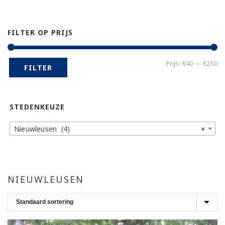
FILTER OP PRIJS
Mi
Ma
Prijs:
€40
—
€250
FILTER
pr
pr
STEDENKEUZE
Nieuwleusen (4)
×
NIEUWLEUSEN