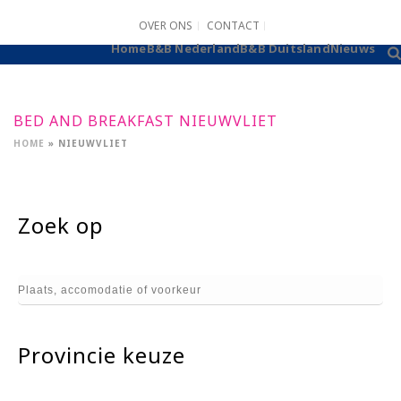
OVER ONS
CONTACT
B&B AANMELDEN
Home
B&B Nederland
B&B Duitsland
Nieuws
BED AND BREAKFAST NIEUWVLIET
HOME
»
NIEUWVLIET
Zoek op
Provincie keuze