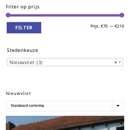
Filter op prijs
Min
Ma
Prijs:
€70
—
€210
FILTER
pri
pri
Stedenkeuze
Nieuwvliet (3)
×
Nieuwvliet