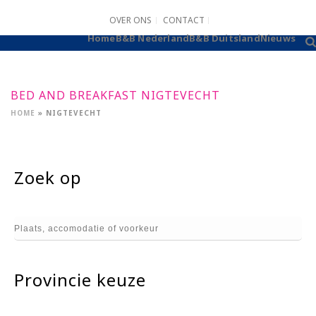
OVER ONS
CONTACT
B&B AANMELDEN
Home
B&B Nederland
B&B Duitsland
Nieuws
BED AND BREAKFAST NIGTEVECHT
HOME
»
NIGTEVECHT
Zoek op
Provincie keuze