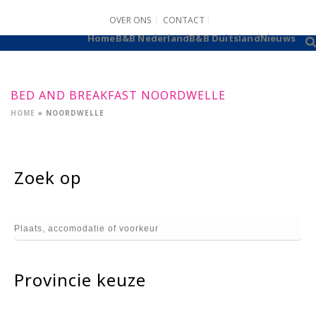
OVER ONS
CONTACT
B&B AANMELDEN
Home
B&B Nederland
B&B Duitsland
Nieuws
BED AND BREAKFAST NOORDWELLE
HOME
»
NOORDWELLE
Zoek op
Provincie keuze