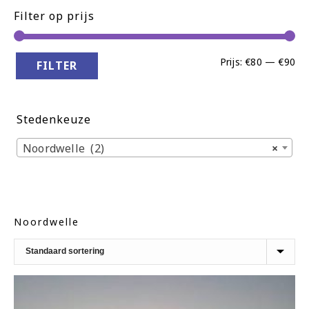
Filter op prijs
Min
Ma
Prijs:
€80
—
€90
FILTER
pri
pri
Stedenkeuze
Noordwelle (2)
×
Noordwelle