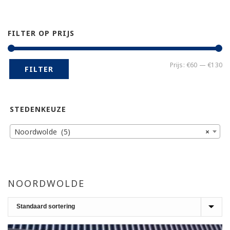
FILTER OP PRIJS
Mi
Ma
Prijs:
€60
—
€130
FILTER
pr
pr
STEDENKEUZE
Noordwolde (5)
×
NOORDWOLDE