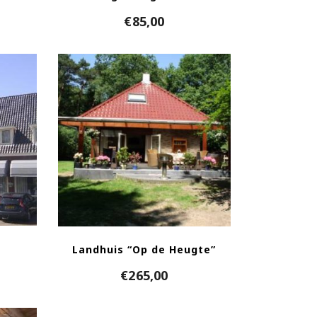
€
85,00
Landhuis “Op de Heugte”
€
265,00