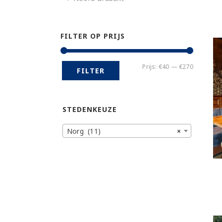
FILTER OP PRIJS
Min.
Max.
Prijs:
€40
—
€270
FILTER
prijs
prijs
STEDENKEUZE
Norg (11)
×