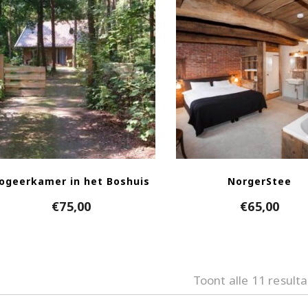
ogeerkamer in het Boshuis
NorgerStee
€
75,00
€
65,00
Toont alle 11 result