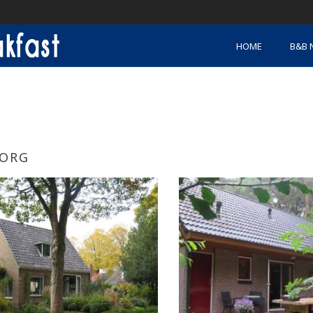
HOME
B&B 
ORG