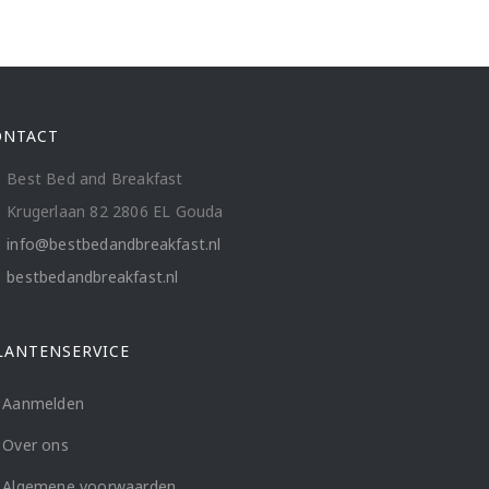
ONTACT
Best Bed and Breakfast
Krugerlaan 82 2806 EL Gouda
info@bestbedandbreakfast.nl
bestbedandbreakfast.nl
LANTENSERVICE
Aanmelden
Over ons
Algemene voorwaarden