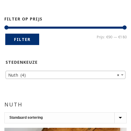
FILTER OP PRIJS
Mi
Ma
Prijs:
€90
—
€180
FILTER
pr
pr
STEDENKEUZE
Nuth (4)
×
NUTH