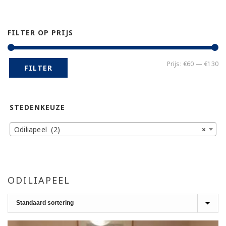
FILTER OP PRIJS
Mi
Ma
Prijs:
€60
—
€130
FILTER
pr
pr
STEDENKEUZE
Odiliapeel (2)
×
ODILIAPEEL