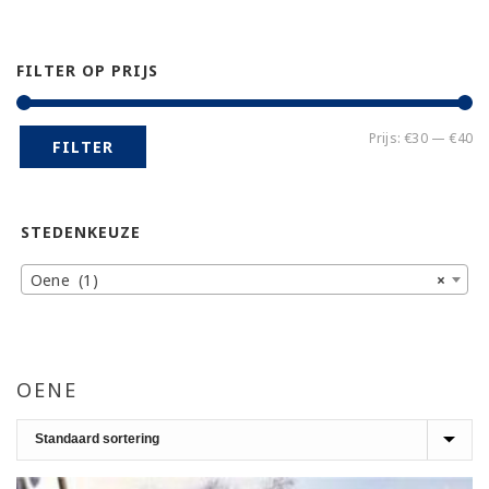
FILTER OP PRIJS
Mi
Ma
Prijs:
€30
—
€40
FILTER
pr
pr
STEDENKEUZE
Oene (1)
×
OENE