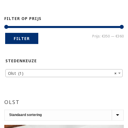
FILTER OP PRIJS
Mi
Ma
Prijs:
€350
—
€360
FILTER
pr
pr
STEDENKEUZE
Olst (1)
×
OLST