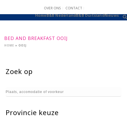
OVER ONS
CONTACT
B&B AANMELDEN
Home
B&B Nederland
B&B Duitsland
Nieuws
BED AND BREAKFAST OOIJ
HOME
»
OOIJ
Zoek op
Provincie keuze