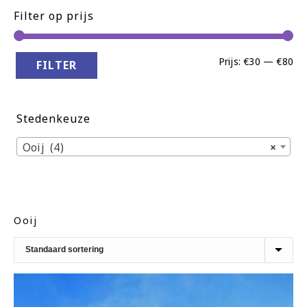
Filter op prijs
Min
Ma
Prijs:
€30
—
€80
FILTER
pri
pri
Stedenkeuze
Ooij (4)
×
Ooij