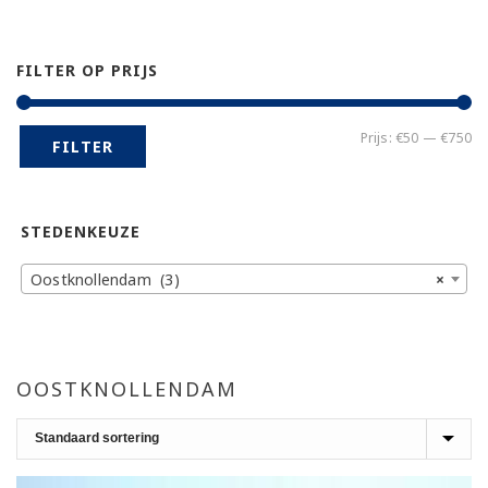
FILTER OP PRIJS
Mi
Ma
Prijs:
€50
—
€750
FILTER
pr
pr
STEDENKEUZE
Oostknollendam (3)
×
OOSTKNOLLENDAM