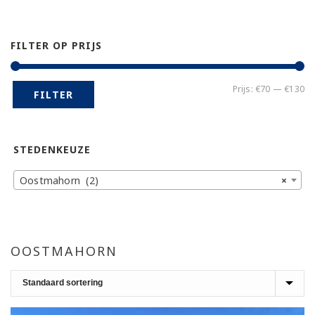
FILTER OP PRIJS
Mi
Ma
Prijs:
€70
—
€130
FILTER
pr
pr
STEDENKEUZE
Oostmahorn (2)
×
OOSTMAHORN