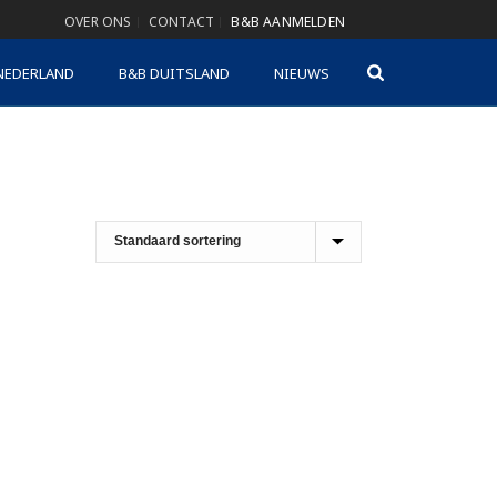
OVER ONS
CONTACT
B&B AANMELDEN
NEDERLAND
B&B DUITSLAND
NIEUWS