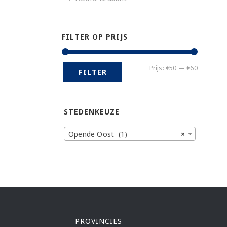
FILTER OP PRIJS
Min.
Max.
Prijs:
€50
—
€60
FILTER
prijs
prijs
STEDENKEUZE
Opende Oost (1)
×
PROVINCIES