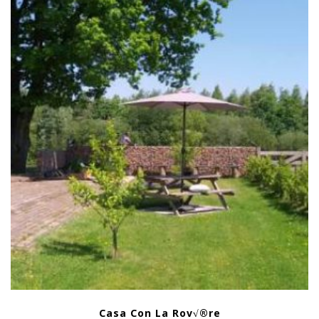
Casa Con La Rov√®re