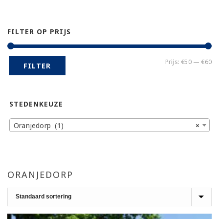
FILTER OP PRIJS
Mi
Ma
Prijs:
€50
—
€60
FILTER
pr
pr
STEDENKEUZE
Oranjedorp (1)
×
ORANJEDORP