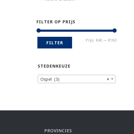
FILTER OP PRIJS
Min.
Max.
Prijs:
€40
—
€180
FILTER
prijs
prijs
STEDENKEUZE
Ospel (3)
×
PROVINCIES