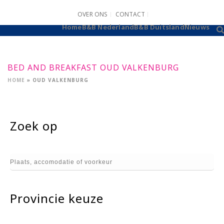
OVER ONS
CONTACT
B&B AANMELDEN
Home
B&B Nederland
B&B Duitsland
Nieuws
BED AND BREAKFAST OUD VALKENBURG
HOME
»
OUD VALKENBURG
Zoek op
Provincie keuze