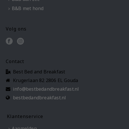
B&B met hond
Volg ons
Contact
Best Bed and Breakfast
Krugerlaan 82 2806 EL Gouda
info@bestbedandbreakfast.nl
bestbedandbreakfast.nl
Klantenservice
Aanmelden