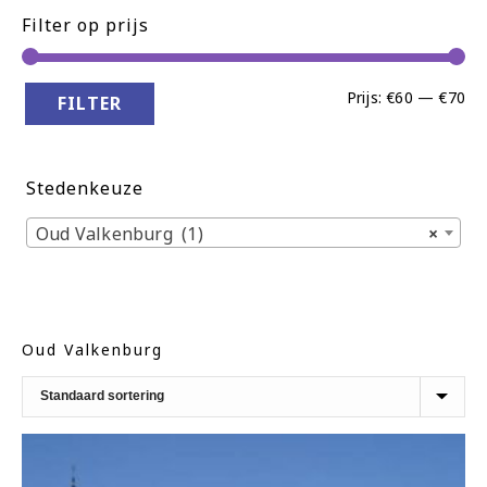
Filter op prijs
Min
Ma
Prijs:
€60
—
€70
FILTER
pri
pri
Stedenkeuze
Oud Valkenburg (1)
×
Oud Valkenburg