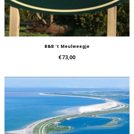
B&B ’t Meulweegje
€
73,00