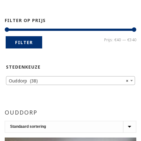
FILTER OP PRIJS
Mi
Ma
Prijs:
€40
—
€340
FILTER
pr
pr
STEDENKEUZE
Ouddorp (38)
×
OUDDORP