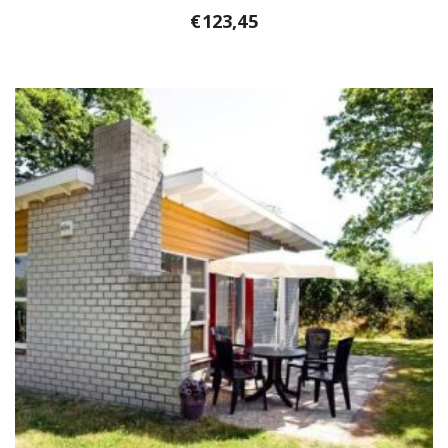
€
123,45