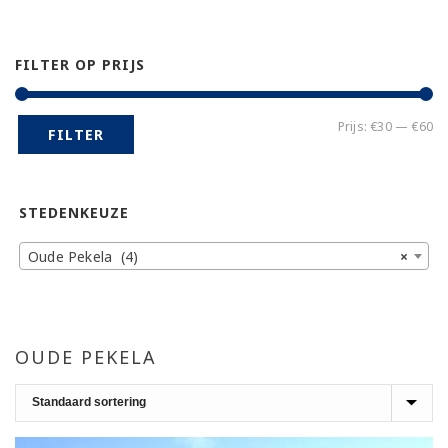
FILTER OP PRIJS
Mi
Ma
Prijs:
€30
—
€60
FILTER
pr
pr
STEDENKEUZE
Oude Pekela (4)
×
OUDE PEKELA