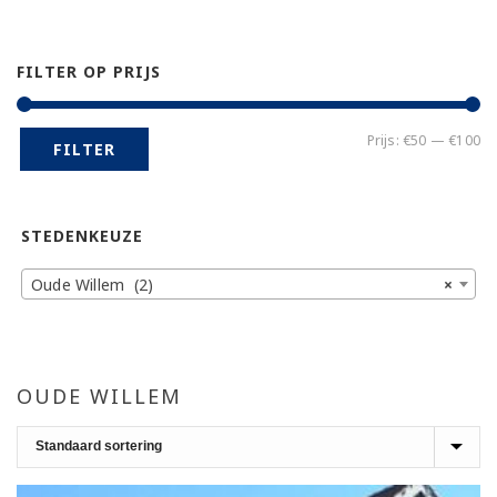
FILTER OP PRIJS
Mi
Ma
Prijs:
€50
—
€100
FILTER
pr
pr
STEDENKEUZE
Oude Willem (2)
×
OUDE WILLEM