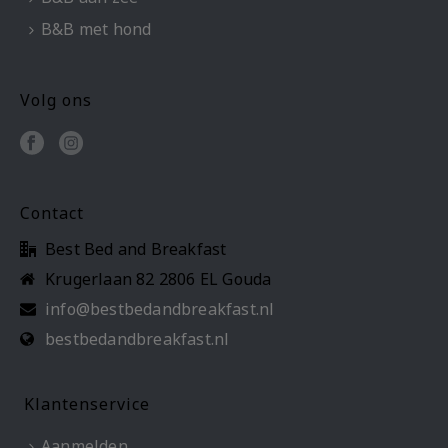
B&B met hond
Volg ons
Contact
Best Bed and Breakfast
Krugerlaan 82 2806 EL Gouda
info@bestbedandbreakfast.nl
bestbedandbreakfast.nl
Klantenservice
Aanmelden