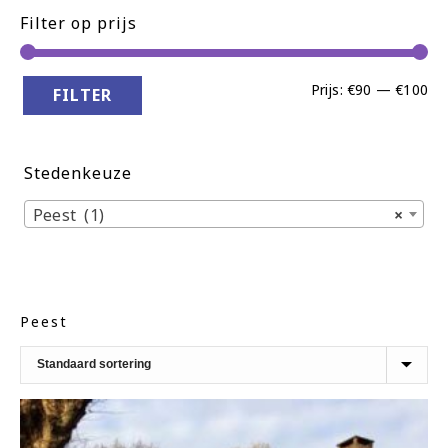
Filter op prijs
Min
Ma
Prijs:
€90
—
€100
FILTER
pri
pri
Stedenkeuze
Peest (1)
×
Peest