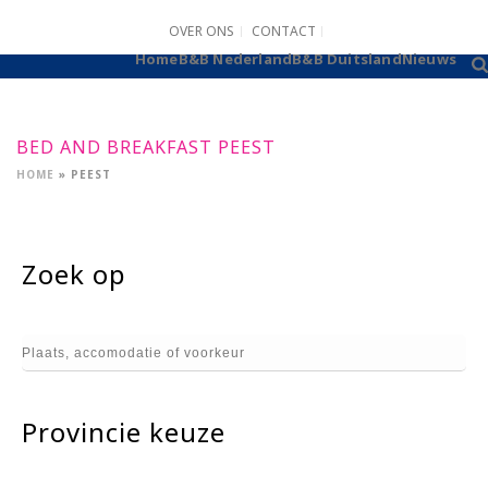
OVER ONS
CONTACT
B&B AANMELDEN
Home
B&B Nederland
B&B Duitsland
Nieuws
BED AND BREAKFAST PEEST
HOME
»
PEEST
Zoek op
Provincie keuze