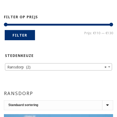
FILTER OP PRIJS
Mi
Ma
Prijs:
€110
—
€130
FILTER
pr
pr
STEDENKEUZE
Ransdorp (2)
×
RANSDORP