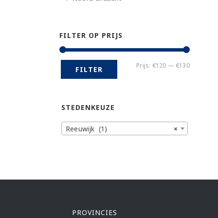
FILTER OP PRIJS
Min.
Max.
Prijs:
€120
—
€130
FILTER
prijs
prijs
STEDENKEUZE
Reeuwijk (1)
×
PROVINCIES