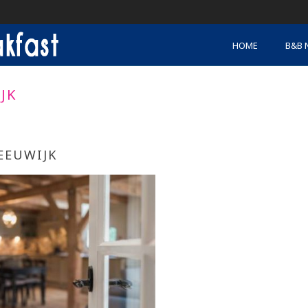
HOME
B&B 
JK
EEUWIJK