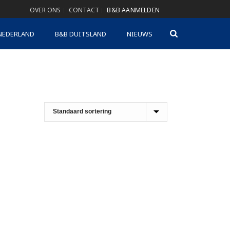
OVER ONS
CONTACT
B&B AANMELDEN
NEDERLAND
B&B DUITSLAND
NIEUWS