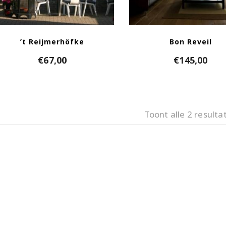
’t Reijmerhöfke
Bon Reveil
€
67,00
€
145,00
Toont alle 2 resulta