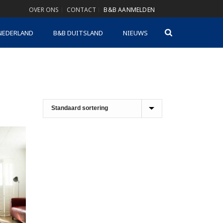
OVER ONS
CONTACT
B&B AANMELDEN
NEDERLAND
B&B DUITSLAND
NIEUWS