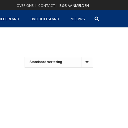
OVER ONS
CONTACT
B&B AANMELDEN
NEDERLAND
B&B DUITSLAND
NIEUWS