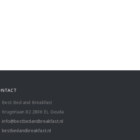
ONTACT
Best Bed and Breakfast
Krugerlaan 82 2806 EL Gouda
info@bestbedandbreakfast.nl
bestbedandbreakfast.nl