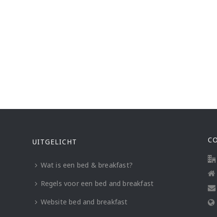
C
UITGELICHT
Wat is een bed & breakfast?
Regels voor een bed and breakfast
Website bed and breakfast