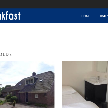
HOME
B&B 
OLDE