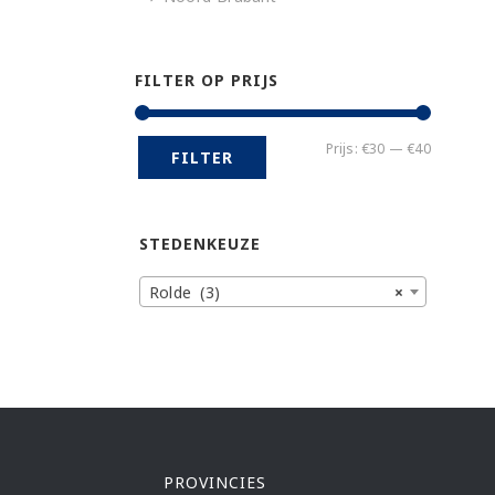
FILTER OP PRIJS
Min.
Max.
Prijs:
€30
—
€40
FILTER
prijs
prijs
STEDENKEUZE
Rolde (3)
×
PROVINCIES