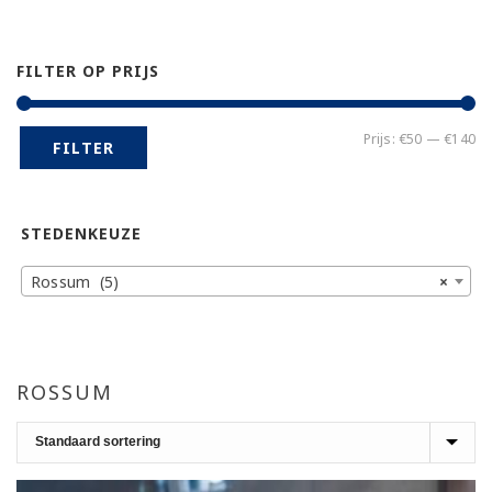
FILTER OP PRIJS
Mi
Ma
Prijs:
€50
—
€140
FILTER
pr
pr
STEDENKEUZE
Rossum (5)
×
ROSSUM