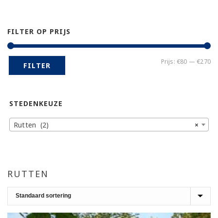
FILTER OP PRIJS
Mi
Ma
Prijs:
€80
—
€270
FILTER
pr
pr
STEDENKEUZE
Rutten (2)
×
RUTTEN