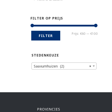
FILTER OP PRIJS
Min.
Max.
Prijs:
€60
—
€100
FILTER
prijs
prijs
STEDENKEUZE
Saaxumhuizen (2)
×
PROVINCIES