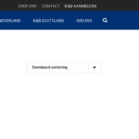
OVER ONS
CONTACT
B&B AANMELDEN
NEDERLAND
B&B DUITSLAND
NIEUWS