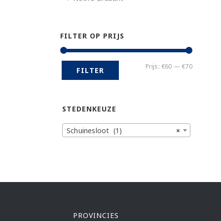
FILTER OP PRIJS
Min.
Max.
Prijs:
€60
—
€70
FILTER
prijs
prijs
STEDENKEUZE
Schuinesloot (1)
×
PROVINCIES