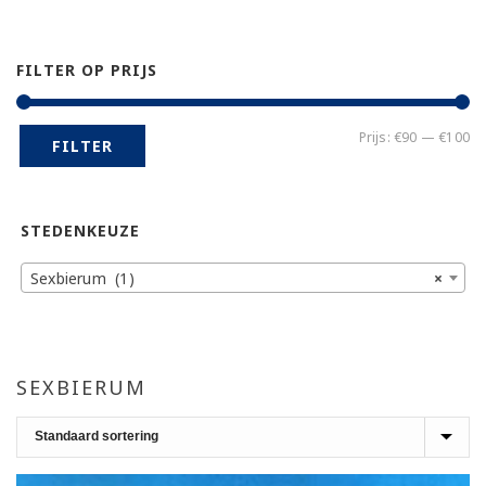
FILTER OP PRIJS
Mi
Ma
Prijs:
€90
—
€100
FILTER
pr
pr
STEDENKEUZE
Sexbierum (1)
×
SEXBIERUM