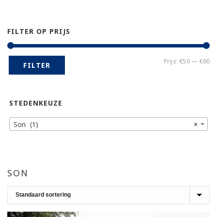
FILTER OP PRIJS
Mi
Ma
Prijs:
€50
—
€60
FILTER
pr
pr
STEDENKEUZE
Son (1)
×
SON