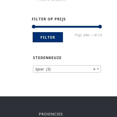
FILTER OP PRIJS
Min.
Max.
Prijs:
€40
—
€110
FILTER
prijs
prijs
STEDENKEUZE
Spier (3)
×
PROVINCIES