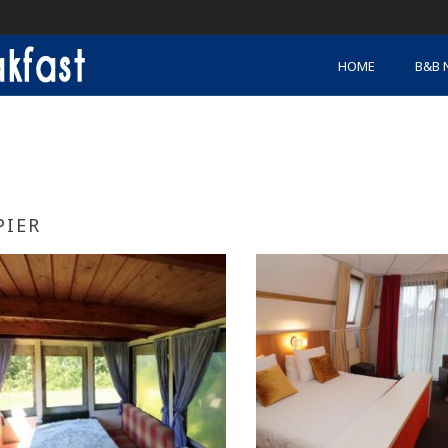
HOME
B&B 
PIER