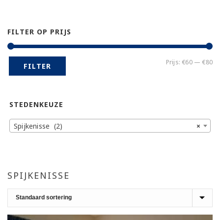
FILTER OP PRIJS
Mi
Ma
Prijs:
€60
—
€80
FILTER
pr
pr
STEDENKEUZE
Spijkenisse (2)
×
SPIJKENISSE