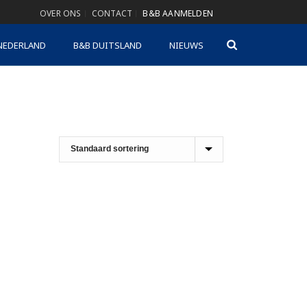
OVER ONS
CONTACT
B&B AANMELDEN
NEDERLAND
B&B DUITSLAND
NIEUWS