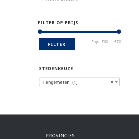
FILTER OP PRIJS
Min.
Max.
Prijs:
€60
—
€70
FILTER
prijs
prijs
STEDENKEUZE
Tiengemeten (1)
×
PROVINCIES