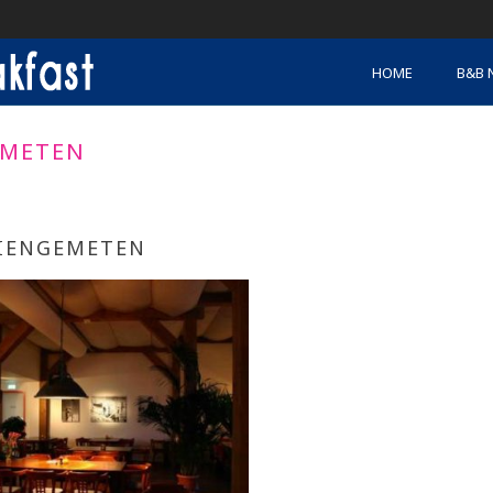
HOME
B&B 
EMETEN
IENGEMETEN