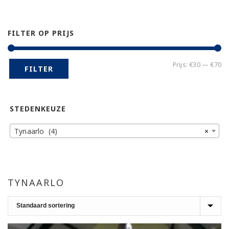
FILTER OP PRIJS
Mi
Ma
Prijs:
€30
—
€70
FILTER
pr
pr
STEDENKEUZE
Tynaarlo (4)
×
TYNAARLO