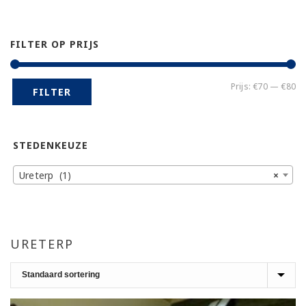
FILTER OP PRIJS
Mi
Ma
Prijs:
€70
—
€80
FILTER
pr
pr
STEDENKEUZE
Ureterp (1)
×
URETERP