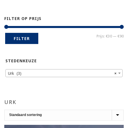
FILTER OP PRIJS
Mi
Ma
Prijs:
€30
—
€90
FILTER
pr
pr
STEDENKEUZE
Urk (3)
×
URK