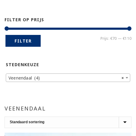
FILTER OP PRIJS
Mi
Ma
Prijs:
€70
—
€110
FILTER
pr
pr
STEDENKEUZE
Veenendaal (4)
×
VEENENDAAL