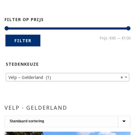
FILTER OP PRIJS
Mi
Ma
Prijs:
€90
—
€100
FILTER
pr
pr
STEDENKEUZE
Velp – Gelderland (1)
×
VELP - GELDERLAND