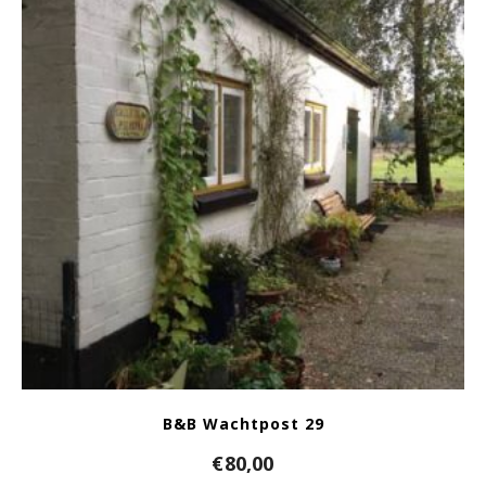
B&B Wachtpost 29
€
80,00