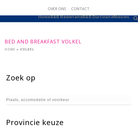
OVER ONS
CONTACT
B&B AANMELDEN
Home
B&B Nederland
B&B Duitsland
Nieuws
BED AND BREAKFAST VOLKEL
HOME
»
VOLKEL
Zoek op
Provincie keuze