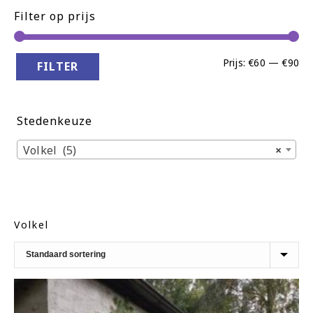
Filter op prijs
Min
Ma
Prijs:
€60
—
€90
FILTER
pri
pri
Stedenkeuze
Volkel (5)
×
Volkel