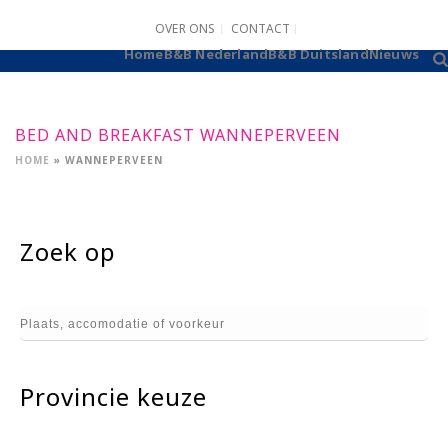
OVER ONS
CONTACT
B&B AANMELDEN
Home
B&B Nederland
B&B Duitsland
Nieuws
BED AND BREAKFAST WANNEPERVEEN
HOME
»
WANNEPERVEEN
Zoek op
Provincie keuze