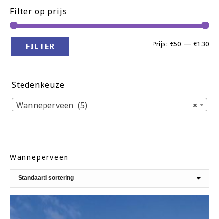
Filter op prijs
Min
Ma
Prijs:
€50
—
€130
FILTER
pri
pri
Stedenkeuze
Wanneperveen (5)
×
Wanneperveen