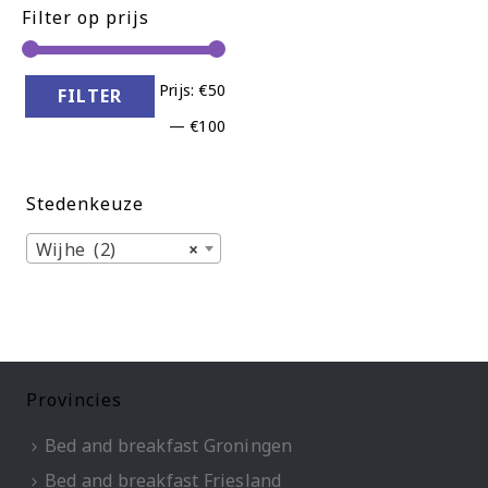
Filter op prijs
Min.
Max.
Prijs:
€50
FILTER
prijs
prijs
—
€100
Stedenkeuze
Wijhe (2)
×
Provincies
Bed and breakfast Groningen
Bed and breakfast Friesland