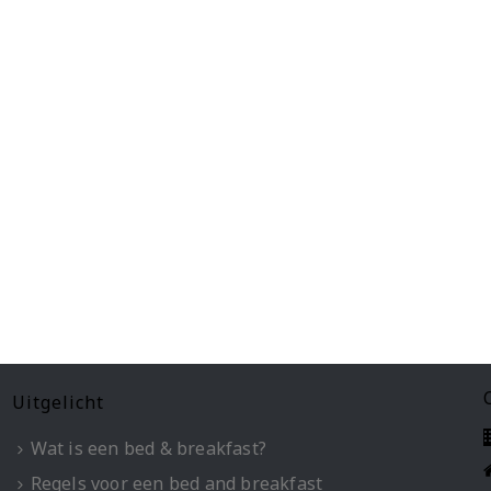
Uitgelicht
Wat is een bed & breakfast?
Regels voor een bed and breakfast