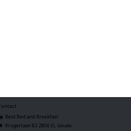
Contact
Best Bed and Breakfast
Krugerlaan 82 2806 EL Gouda