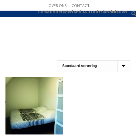
OVER ONS
CONTACT
B&B AANMELDEN
Home
B&B Nederland
B&B Duitsland
Nieuws