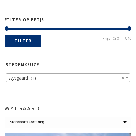
FILTER OP PRIJS
Mi
Ma
Prijs:
€30
—
€40
FILTER
pr
pr
STEDENKEUZE
Wytgaard (1)
×
WYTGAARD