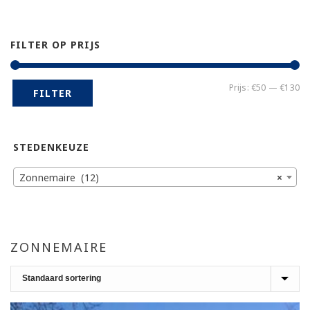
FILTER OP PRIJS
Mi
Ma
Prijs:
€50
—
€130
FILTER
pr
pr
STEDENKEUZE
Zonnemaire (12)
×
ZONNEMAIRE