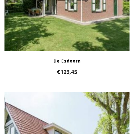
De Esdoorn
€
123,45