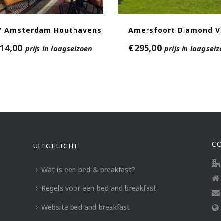
 Amsterdam Houthavens
Amersfoort Diamond Vi
14,00
€
295,00
prijs in laagseizoen
prijs in laagsei
C
UITGELICHT
Wat is een bed & breakfast?
Regels voor een bed and breakfast
Website bed and breakfast