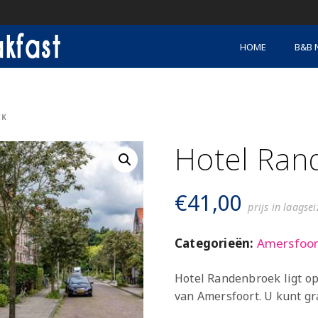
HOME
B&B 
EK
Hotel Ran
€
41,00
prijs in laagse
Categorieën:
Amersfoor
Hotel Randenbroek ligt o
van Amersfoort. U kunt gr