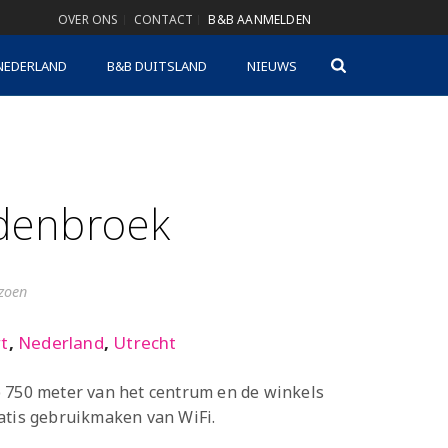
OVER ONS
CONTACT
B&B AANMELDEN
NEDERLAND
B&B DUITSLAND
NIEUWS
denbroek
izoen
t
,
Nederland
,
Utrecht
p 750 meter van het centrum en de winkels
atis gebruikmaken van WiFi.