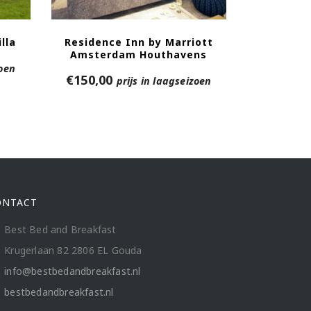
lla
Residence Inn by Marriott
Amsterdam Houthavens
zoen
€
150,00
prijs in laagseizoen
ONTACT
Best Bed and Breakfast
Krugerlaan 82 2806 EL Gouda
info@bestbedandbreakfast.nl
bestbedandbreakfast.nl