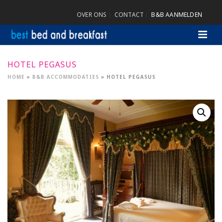
OVER ONS
CONTACT
B&B AANMELDEN
HOTEL PEGASUS
HOME
»
B&B ACCOMMODATIES
»
HOTEL PEGASUS